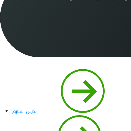
الدَرس السَابِق