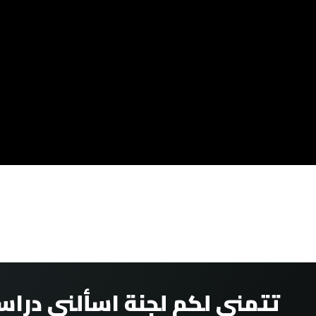
تتمنى لكم لجنة اسألني دراس