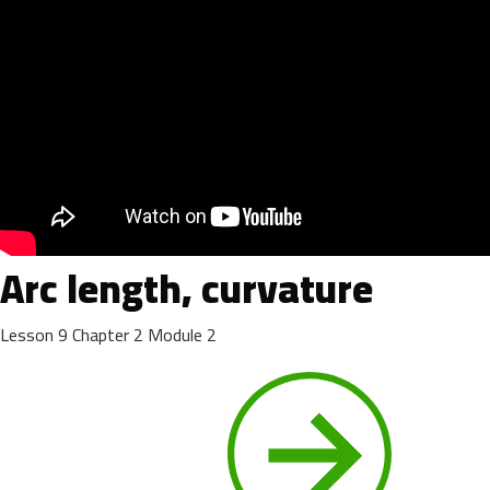
Arc length, curvature
Lesson
9
Chapter
2
Module
2