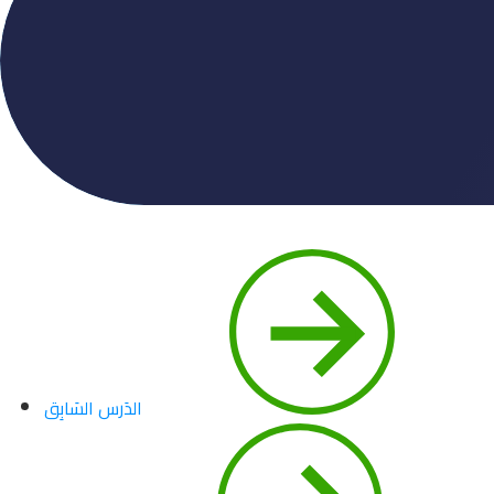
الدَرس السَابِق