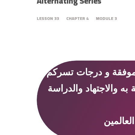
Alternating Series
LESSON
33
CHAPTER
4
MODULE
3
 موفقة و درجات تسركم
لعالمين