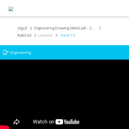
المواد
Engineering Drawing (AutoCad) - 2025
AutoCad
Lessons
sheet 19
Engineering