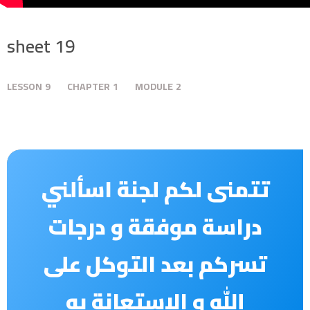
sheet 19
LESSON
9
CHAPTER
1
MODULE
2
تتمنى لكم لجنة اسألني
دراسة موفقة و درجات
تسركم بعد التوكل على
الله و الاستعانة
به