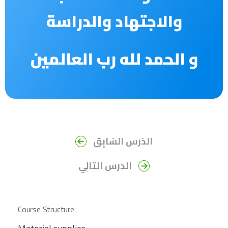
والاجتهاد والدراسة
و
الحمد لله رب العالمين
الدَرس السَابِق
الدَرس التَالِي
Course Structure