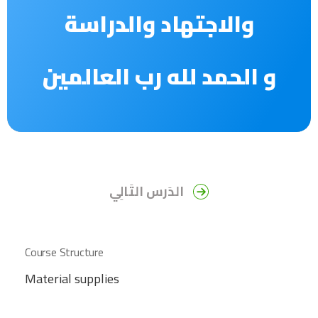
والاجتهاد والدراسة
و
الحمد لله رب العالمين
الدَرس التَالِي
Course Structure
Material supplies