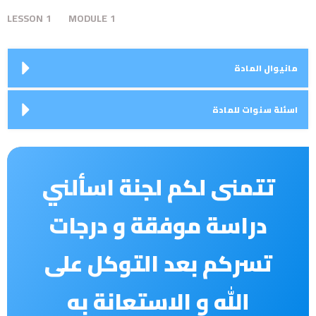
LESSON
1
MODULE
1
مانيوال المادة
اسئلة سنوات للمادة
تتمنى لكم لجنة اسألني
دراسة موفقة و درجات
تسركم بعد التوكل على
الله و الاستعانة
به