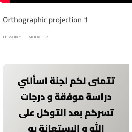
Orthographic projection 1
LESSON
5
MODULE
2
تتمنى لكم لجنة اسألني
دراسة موفقة و درجات
تسركم بعد التوكل على
الله و الاستعانة
به