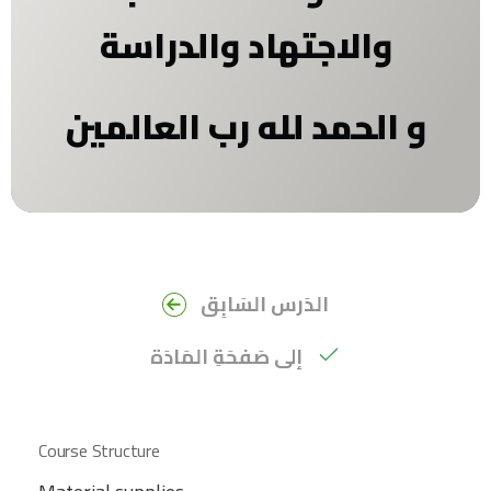
والاجتهاد والدراسة
و
الحمد لله رب العالمين
الدَرس السَابِق
إلى صَفحَةِ المَادَة
Course Structure